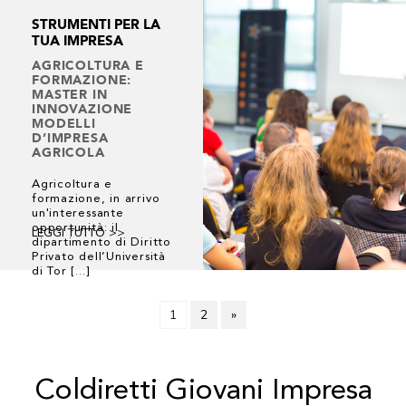
STRUMENTI PER LA
TUA IMPRESA
AGRICOLTURA E
FORMAZIONE:
MASTER IN
INNOVAZIONE
MODELLI
D’IMPRESA
AGRICOLA
Agricoltura e
formazione, in arrivo
un'interessante
opportunità: il
LEGGI TUTTO >>
dipartimento di Diritto
Privato dell’Università
di Tor [...]
1
2
»
Coldiretti Giovani Impresa