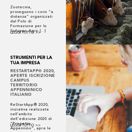
Zootecnia,
proseguono i corsi “a
distanza” organizzati
dal Polo di
Formazione per lo
Sviluppo Agro [...]
LEGGI TUTTO >>
STRUMENTI PER LA
TUA IMPRESA
RESTARTAPP® 2020,
APERTE ISCRIZIONE
CAMPUS
TERRITORIO
APPENNINICO
ITALIANO
ReStartApp® 2020,
iniziativa realizzata
nell'ambito
dell’edizione 2020 di
“Progetto
LEGGI TUTTO >>
Appennino”, apre le