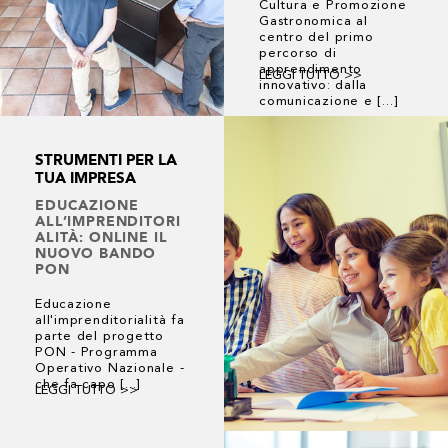
Cultura e Promozione
Gastronomica al
centro del primo
percorso di
apprendimento
LEGGI TUTTO >>
innovativo: dalla
comunicazione e [...]
STRUMENTI PER LA
TUA IMPRESA
EDUCAZIONE
ALL’IMPRENDITORI
ALITÀ: ONLINE IL
NUOVO BANDO
PON
Educazione
all'imprenditorialità fa
parte del progetto
PON - Programma
Operativo Nazionale -
che fa capo [...]
LEGGI TUTTO >>