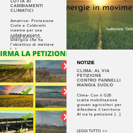
LOTTA AI
CAMBIAMENTI
CLIMATICI
Amatrice- Protezione
Civile e Coldiretti
insieme per una
collaborazione
LEGGI TUTTO >>
sinergica che ha
l’obiettivo di mettere
[...]
NOTIZIE
CLIMA: AL VIA
PETIZIONE
CONTRO PANNELLI
MANGIA SUOLO
Clima- Con il G20
scatta mobilitazione
giovani agricoltori per
difendere il territorio
Al via la petizione [...]
LEGGI TUTTO >>