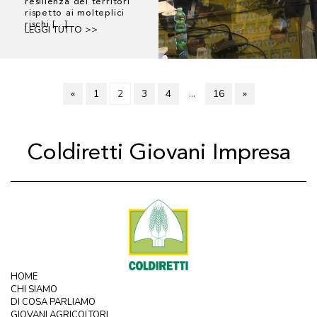
resilienza dei territori
rispetto ai molteplici
rischi [...]
LEGGI TUTTO >>
«
1
2
3
4
…
16
»
Coldiretti Giovani Impresa
HOME
CHI SIAMO
DI COSA PARLIAMO
GIOVANI AGRICOLTORI