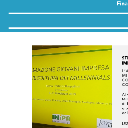
Fina
ST
IM
L’
MI
CO
CO
Al 
Mil
di 
gio
col
LE