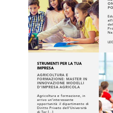
ON
P
Ed
all
de
Pr
Naz
LE
STRUMENTI PER LA TUA
IMPRESA
AGRICOLTURA E
FORMAZIONE: MASTER IN
INNOVAZIONE MODELLI
D’IMPRESA AGRICOLA
Agricoltura e formazione, in
arrivo un'interessante
opportunità: il dipartimento di
Diritto Privato dell’Università
di Tor [...]