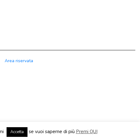
Area riservata
emi
se vuoi saperne di più
Premi QUI
Accetta