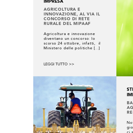
IMPRESA
AGRICOLTURA E
INNOVAZIONE, AL VIA IL
CONCORSO DI RETE
RURALE DEL MIPAAF
Agricoltura e innovazione
diventano un concorso: lo
scorso 24 ottobre, infatti, il
Ministero delle politiche [...]
LEGGI TUTTO >>
ST
IM
BA
AG
RE
Nov
gio
ci 