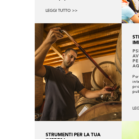
LEGGI TUTTO >>
ST
IM
PS
AV
PE
AG
Psr
int
pro
pub
LE
STRUMENTI PER LA TUA