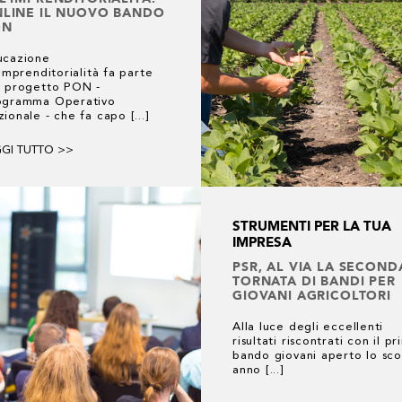
LINE IL NUOVO BANDO
ON
ucazione
'imprenditorialità fa parte
l progetto PON -
ogramma Operativo
ionale - che fa capo [...]
GGI TUTTO >>
STRUMENTI PER LA TUA
IMPRESA
PSR, AL VIA LA SECOND
TORNATA DI BANDI PER
GIOVANI AGRICOLTORI
Alla luce degli eccellenti
risultati riscontrati con il p
bando giovani aperto lo sco
anno [...]