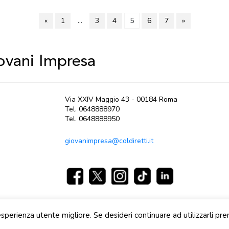
«
1
…
3
4
5
6
7
»
iovani Impresa
Via XXIV Maggio 43 - 00184 Roma
Tel. 0648888970
Tel. 0648888950
giovanimpresa@coldiretti.it
sperienza utente migliore. Se desideri continuare ad utilizzarli pr