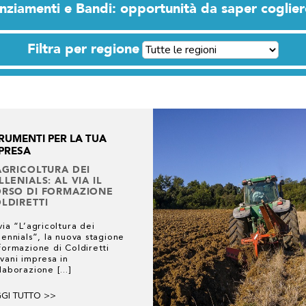
nziamenti e Bandi: opportunità da saper coglie
Filtra per regione
RUMENTI PER LA TUA
PRESA
AGRICOLTURA DEI
LLENIALS: AL VIA IL
RSO DI FORMAZIONE
LDIRETTI
via “L’agricoltura dei
lennials”, la nuova stagione
formazione di Coldiretti
vani impresa in
laborazione [...]
GGI TUTTO >>