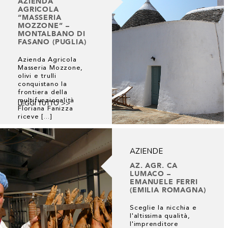
AZIENDA
AGRICOLA
“MASSERIA
MOZZONE” –
MONTALBANO DI
FASANO (PUGLIA)
Azienda Agricola
Masseria Mozzone,
olivi e trulli
conquistano la
frontiera della
multifunzionalità
LEGGI TUTTO >>
Floriana Fanizza
riceve [...]
AZIENDE
AZ. AGR. CA
LUMACO –
EMANUELE FERRI
(EMILIA ROMAGNA)
Sceglie la nicchia e
l'altissima qualità,
l'imprenditore