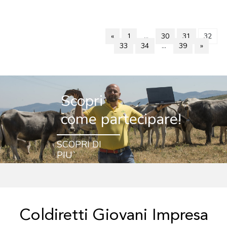
«
1
…
30
31
32
33
34
…
39
»
Scopri
come partecipare!
SCOPRI DI
PIU`
Coldiretti Giovani Impresa