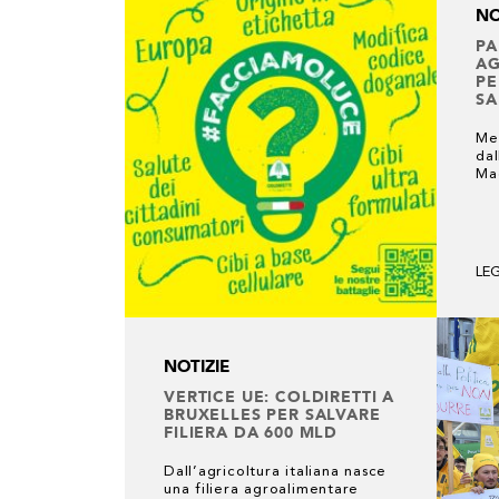
NO
PA
AG
PE
SA
Me
dal
Mag
LE
NOTIZIE
VERTICE UE: COLDIRETTI A
BRUXELLES PER SALVARE
FILIERA DA 600 MLD
Dall’agricoltura italiana nasce
una filiera agroalimentare