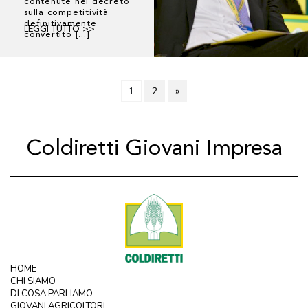
contenute nel decreto
sulla competitività
definitivamente
LEGGI TUTTO >>
convertito [...]
1
2
»
Coldiretti Giovani Impresa
HOME
CHI SIAMO
DI COSA PARLIAMO
GIOVANI AGRICOLTORI