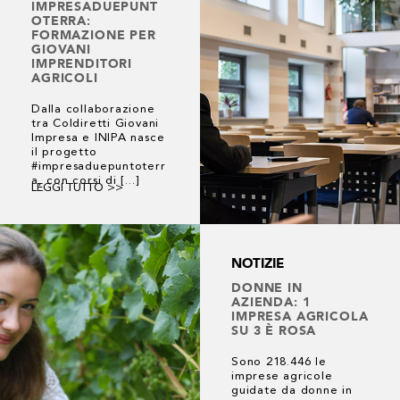
IMPRESADUEPUNT
OTERRA:
FORMAZIONE PER
GIOVANI
IMPRENDITORI
AGRICOLI
Dalla collaborazione
tra Coldiretti Giovani
Impresa e INIPA nasce
il progetto
#impresaduepuntoterr
a, con corsi di [...]
LEGGI TUTTO >>
NOTIZIE
DONNE IN
AZIENDA: 1
IMPRESA AGRICOLA
SU 3 È ROSA
Sono 218.446 le
imprese agricole
guidate da donne in