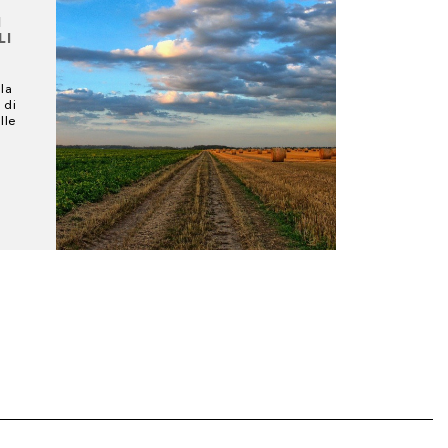
I
LI
la
 di
lle