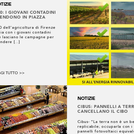
TIZIE
0: I GIOVANI CONTADINI
ENDONO IN PIAZZA
 dell’agricoltura di Firenze
zia con i giovani contadini
e lasciano le campagne per
ndere [...]
GGI TUTTO >>
NOTIZIE
CIBUS: PANNELLI A TER
CANCELLANO IL CIBO
Cibus- “La terra non è un b
replicabile; occuparla con i
pannelli fotovoltaici equival