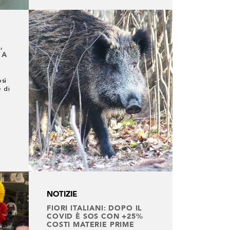
,
 A
osì
e di
NOTIZIE
FIORI ITALIANI: DOPO IL
COVID È SOS CON +25%
COSTI MATERIE PRIME