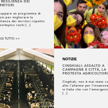
 RESILIENZA DEI
RRITORI
iluppare un programma di
oni per migliorare la
ilienza dei territori rispetto
molteplici rischi [...]
GGI TUTTO >>
NOTIZIE
CINGHIALI: ASSALTO A
CAMPAGNE E CITTÀ, LA
PROTESTA AGRICOLTORI
Cinghiali, non è mai stato c
alto l’allarme per l’invasio
in Italia che con l’emergen
[...]