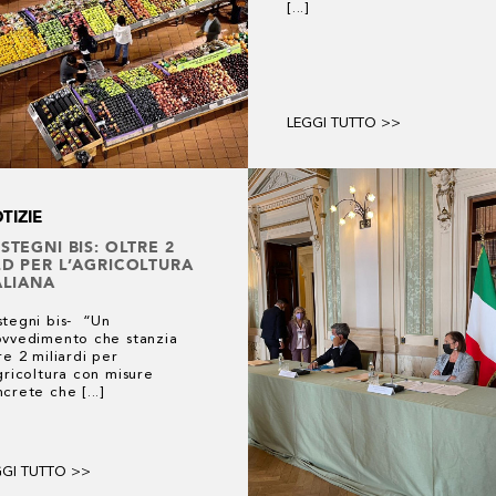
[...]
LEGGI TUTTO >>
TIZIE
STEGNI BIS: OLTRE 2
D PER L’AGRICOLTURA
ALIANA
stegni bis- “Un
ovvedimento che stanzia
re 2 miliardi per
gricoltura con misure
crete che [...]
GGI TUTTO >>