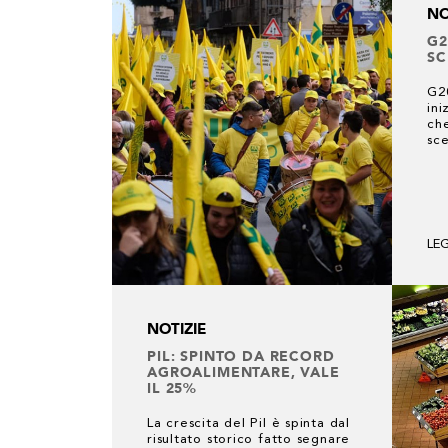
NO
G2
SC
G20
ini
ch
sce
LE
NOTIZIE
PIL: SPINTO DA RECORD
AGROALIMENTARE, VALE
IL 25%
La crescita del Pil è spinta dal
risultato storico fatto segnare