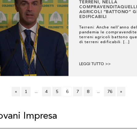
TERRENI, NELLA
COMPRAVENDITAQUELL
AGRICOLI “BATTONO” G
EDIFICABILI
Terreni: Anche nell’anno del
pandemia le compravendite
terreni agricoli battono que
di terreni edificabili. [...]
LEGGI TUTTO >>
«
1
…
4
5
6
7
8
…
76
»
iovani Impresa