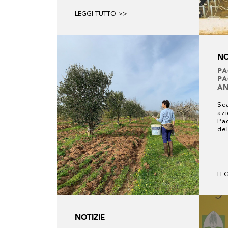
LEGGI TUTTO >>
NO
PA
PA
AN
Sca
azi
Pac
del
LE
NOTIZIE