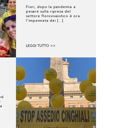
Fiori, dopo la pandemia a
pesare sulla ripresa del
settore florovivaistico è ora
l’impennata dei [...]
LEGGI TUTTO >>
osì
ne
za