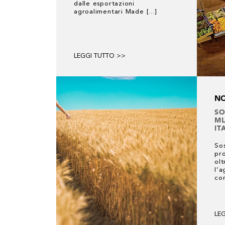
dalle esportazioni
agroalimentari Made [...]
LEGGI TUTTO >>
NO
SO
ML
IT
So
pr
olt
l’a
con
LE