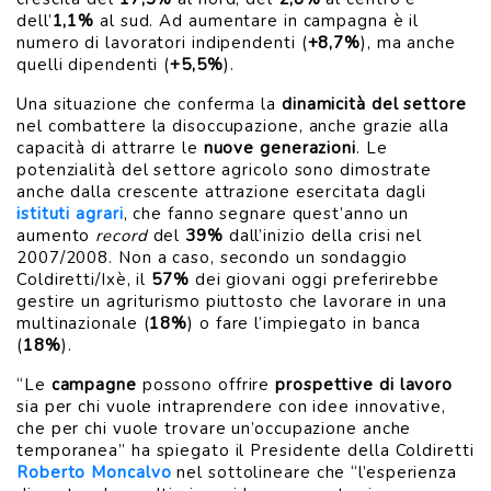
dell’
1,1%
al sud. Ad aumentare in campagna è il
numero di lavoratori indipendenti (
+8,7%
), ma anche
quelli dipendenti (
+5,5%
).
Una situazione che conferma la
dinamicità del settore
nel combattere la disoccupazione, anche grazie alla
capacità di attrarre le
nuove generazioni
. Le
potenzialità del settore agricolo sono dimostrate
anche dalla crescente attrazione esercitata dagli
istituti agrari
, che fanno segnare quest’anno un
aumento
record
del
39%
dall’inizio della crisi nel
2007/2008. Non a caso, secondo un sondaggio
Coldiretti/Ixè, il
57%
dei giovani oggi preferirebbe
gestire un agriturismo piuttosto che lavorare in una
multinazionale (
18%
) o fare l’impiegato in banca
(
18%
).
“Le
campagne
possono offrire
prospettive di lavoro
sia per chi vuole intraprendere con idee innovative,
che per chi vuole trovare un’occupazione anche
temporanea” ha spiegato il Presidente della Coldiretti
Roberto Moncalvo
nel sottolineare che “l’esperienza