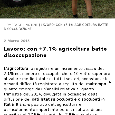
|
HOMEPAGE
NOTIZIE
| LAVORO: CON +7,1% AGRICOLTURA BATTE
DISOCCUPAZIONE
2 Marzo 2015
Lavoro: con +7,1% agricoltura batte
disoccupazione
L’
agricoltura
fa registrare un incremento
record
del
7,1%
nel numero di occupati, che è 10 volte superiore
al valore medio totale di tutti i settori, nonostante le
pesanti difficoltà registrate a seguito del
maltempo
. È
quanto emerge da un’analisi relativa al quarto
trimestre del 2014, divulgata in occasione della
diffusione dei
dati Istat su
occupati e disoccupati in
Italia
. Il
trend
positivo dell’agricoltura è
particolarmente importante ed è il risultato di una
crescita del
17,5%
al nord, del
2,8%
al centro e