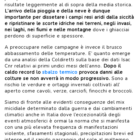
risultate leggermente al di sopra della media storica.
L’arrivo della pioggia e della neve è dunque
importante per dissetare i campi resi aridi dalla siccità
e ripristinare le scorte idriche nei terreni, negli invasi,
nei laghi, nei fiumi e nelle montagne
dove i ghiacciai
perdono di superficie e spessore.
A preoccupare nelle campagne è invece il brusco
abbassamento delle temperature. E’ quanto emerge
da una analisi della Coldiretti sulla base dei dati Isac
Cnr relativi ai primi undici mesi dell’anno.
Dopo il
caldo record lo
sbalzo termico
provoca danni alle
colture se non avverrà in modo progressivo.
Sono a
rischio le verdure e ortaggi invernali coltivati all’
aperto come cavoli, verze, carciofi, finocchi e broccoli.
Siamo di fronte alle evidenti conseguenze del mix
micidiale determinato dalla guerra e dai cambiamenti
climatici anche in Italia dove l’eccezionalità degli
eventi atmosferici è ormai la norma che si manifesta
con una più elevata frequenza di manifestazioni
violente, sfasamenti stagionali, precipitazioni brevi ed
intense ed il rapido passaggio dal sole al maltempo,