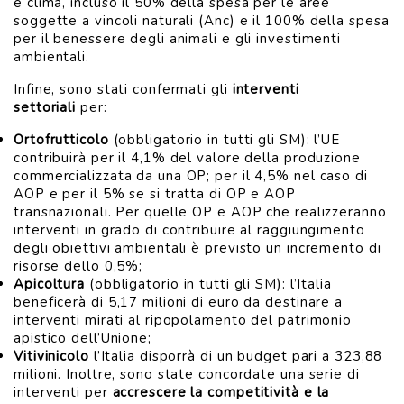
e clima, incluso il 50% della spesa per le aree
soggette a vincoli naturali (Anc) e il 100% della spesa
per il benessere degli animali e gli investimenti
ambientali.
Infine, sono stati confermati gli
interventi
settoriali
per:
Ortofrutticolo
(obbligatorio in tutti gli SM): l’UE
contribuirà per il 4,1% del valore della produzione
commercializzata da una OP; per il 4,5% nel caso di
AOP e per il 5% se si tratta di OP e AOP
transnazionali. Per quelle OP e AOP che realizzeranno
interventi in grado di contribuire al raggiungimento
degli obiettivi ambientali è previsto un incremento di
risorse dello 0,5%;
Apicoltura
(obbligatorio in tutti gli SM): l’Italia
beneficerà di 5,17 milioni di euro da destinare a
interventi mirati al ripopolamento del patrimonio
apistico dell’Unione;
Vitivinicolo
l’Italia disporrà di un budget pari a 323,88
milioni. Inoltre, sono state concordate una serie di
interventi per
accrescere la competitività e la