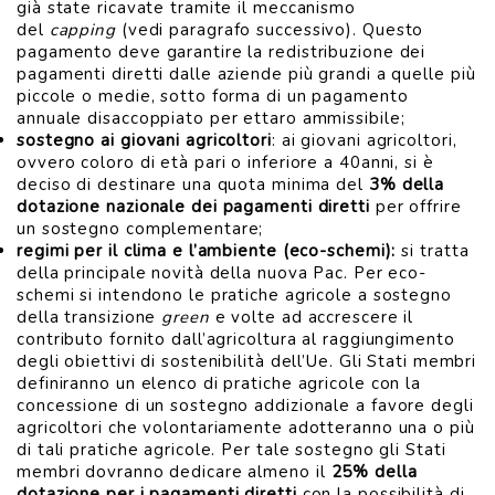
già state ricavate tramite il meccanismo
del
capping
(vedi paragrafo successivo). Questo
pagamento deve garantire la redistribuzione dei
pagamenti diretti dalle aziende più grandi a quelle più
piccole o medie, sotto forma di un pagamento
annuale disaccoppiato per ettaro ammissibile;
sostegno ai giovani agricoltori
: ai giovani agricoltori,
ovvero coloro di età pari o inferiore a 40anni, si è
deciso di destinare una quota minima del
3% della
dotazione nazionale dei pagamenti diretti
per offrire
un sostegno complementare;
regimi per il clima e l’ambiente (eco-schemi):
si tratta
della principale novità della nuova Pac. Per eco-
schemi si intendono le pratiche agricole a sostegno
della transizione
green
e volte ad accrescere il
contributo fornito dall’agricoltura al raggiungimento
degli obiettivi di sostenibilità dell’Ue. Gli Stati membri
definiranno un elenco di pratiche agricole con la
concessione di un sostegno addizionale a favore degli
agricoltori che volontariamente adotteranno una o più
di tali pratiche agricole. Per tale sostegno gli Stati
membri dovranno dedicare almeno il
25% della
dotazione per i pagamenti diretti
con la possibilità di