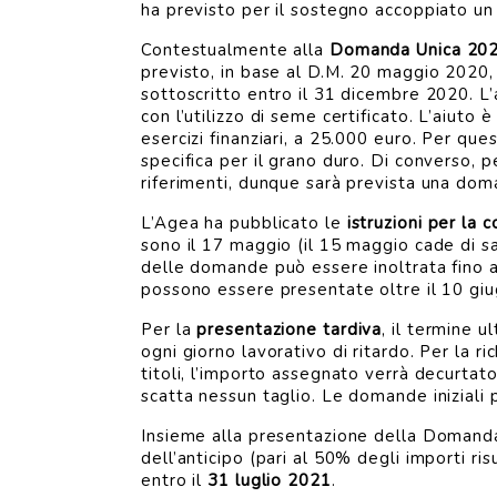
ha previsto per il sostegno accoppiato un
Contestualmente alla
Domanda Unica 20
previsto, in base al D.M. 20 maggio 2020
sottoscritto entro il 31 dicembre 2020. L’a
con l’utilizzo di seme certificato. L’aiuto
esercizi finanziari, a 25.000 euro. Per que
specifica per il grano duro. Di converso, p
riferimenti, dunque sarà prevista una doma
L’Agea ha pubblicato le
istruzioni per la 
sono il 17 maggio (il 15 maggio cade di sa
delle domande può essere inoltrata fino a
possono essere presentate oltre il 10 gi
Per la
presentazione tardiva
, il termine 
ogni giorno lavorativo di ritardo. Per la ri
titoli, l’importo assegnato verrà decurtato
scatta nessun taglio. Le domande iniziali p
Insieme alla presentazione della Domanda U
dell’anticipo (pari al 50% degli importi ri
entro il
31 luglio 2021
.