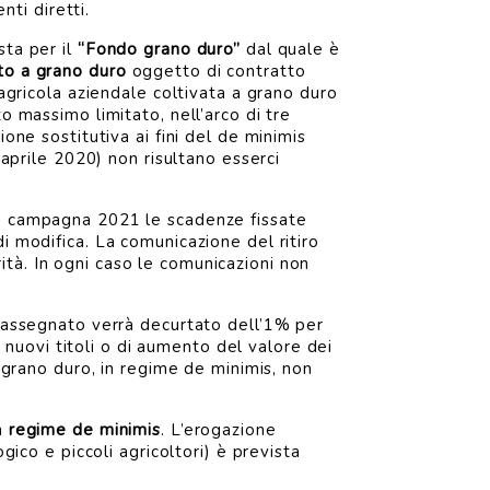
ti diretti.
esta per il
“Fondo grano duro”
dal quale è
to a grano duro
oggetto di contratto
 agricola aziendale coltivata a grano duro
o massimo limitato, nell’arco di tre
one sostitutiva ai fini del de minimis
 aprile 2020) non risultano esserci
la campagna 2021 le scadenze fissate
i modifica. La comunicazione del ritiro
tà. In ogni caso le comunicazioni non
to assegnato verrà decurtato dell’1% per
i nuovi titoli o di aumento del valore dei
l grano duro, in regime de minimis, non
in
regime de minimis
. L’erogazione
gico e piccoli agricoltori) è prevista