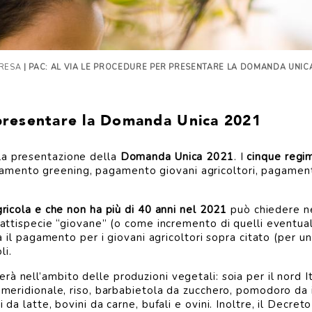
PRESA
| PAC: AL VIA LE PROCEDURE PER PRESENTARE LA DOMANDA UNIC
 presentare la Domanda Unica 2021
 la presentazione della
Domanda Unica 2021
. I
cinque regi
amento greening, pagamento giovani agricoltori, pagamen
agricola e che non ha più di 40 anni nel 2021
può chiedere ne
 fattispecie “giovane” (o come incremento di quelli eventua
sia il pagamento per i giovani agricoltori sopra citato (per 
li.
rà nell’ambito delle produzioni vegetali: soia per il nord It
o meridionale, riso, barbabietola da zucchero, pomodoro da i
i da latte, bovini da carne, bufali e ovini. Inoltre, il Decr