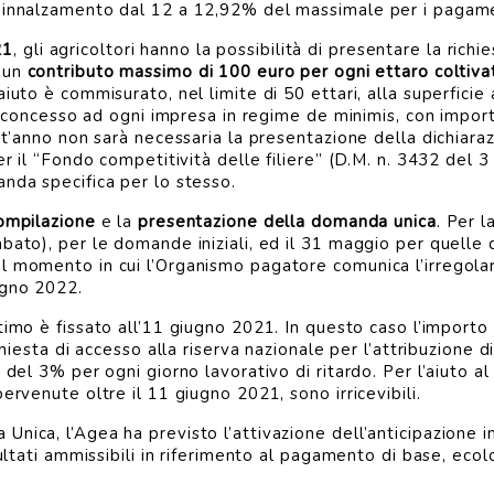
 innalzamento dal 12 a 12,92% del massimale per i pagamen
21
, gli agricoltori hanno la possibilità di presentare la richi
, un
contributo massimo di 100 euro per ogni ettaro coltiva
iuto è commisurato, nel limite di 50 ettari, alla superficie
 è concesso ad ogni impresa in regime de minimis, con import
st’anno non sarà necessaria la presentazione della dichiarazi
er il “Fondo competitività delle filiere” (D.M. n. 3432 del 3
nda specifica per lo stesso.
compilazione
e la
presentazione della domanda unica
. Per 
bato), per le domande iniziali, ed il 31 maggio per quelle d
l momento in cui l’Organismo pagatore comunica l’irregolari
ugno 2022.
ultimo è fissato all’11 giugno 2021. In questo caso l’impor
chiesta di accesso alla riserva nazionale per l’attribuzione d
 del 3% per ogni giorno lavorativo di ritardo. Per l’aiuto a
ervenute oltre il 11 giugno 2021, sono irricevibili.
nica, l’Agea ha previsto l’attivazione dell’anticipazione 
sultati ammissibili in riferimento al pagamento di base, ecolo