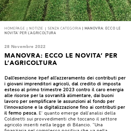
|
|
HOMEPAGE
NOTIZIE
SENZA CATEGORIA
| MANOVRA: ECCO LE
NOVITA’ PER L’AGRICOLTURA
28 Novembre 2022
MANOVRA: ECCO LE NOVITA’ PER
L’AGRICOLTURA
Dall’esenzione Irpef all’azzeramento dei contributi per
i giovani imprenditori agricoli, dal credito di imposta
esteso al primo trimestre 2023 contro il caro energia
alle risorse per la sovranità alimentare, dai buoni
lavoro per semplificare le assunzioni al fondo per
l’innovazione e la digitalizzazione fino ai contributi per
il fermo pesca.
E’ quanto emerge dall’analisi della
Coldiretti sui provvedimenti che toccano il settore
agricolo inseriti nella legge di Bilancio. “Una
finanziaria nel complesso positiva che va nella