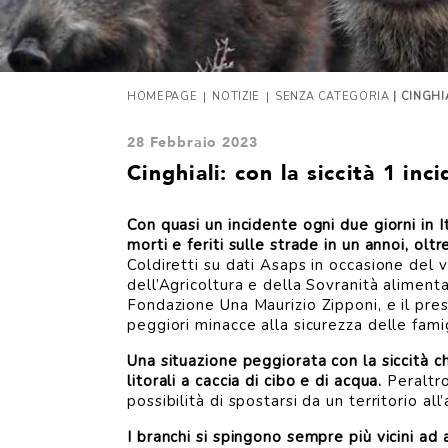
|
|
HOMEPAGE
NOTIZIE
SENZA CATEGORIA
| CINGHI
28 Febbraio 2023
Cinghiali: con la siccità 1 inc
Con quasi un incidente ogni due giorni in I
morti e feriti sulle strade in un annoi, oltr
Coldiretti su dati Asaps in occasione del v
dell’Agricoltura e della Sovranità aliment
Fondazione Una Maurizio Zipponi, e il pres
peggiori minacce alla sicurezza delle famig
Una situazione peggiorata con la siccità ch
litorali a caccia di cibo e di acqua.
Peraltro
possibilità di spostarsi da un territorio all
I branchi si spingono sempre più vicini ad a