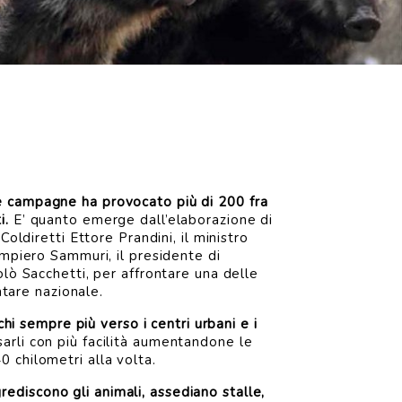
tà e campagne ha provocato più di 200 fra
i.
E’ quanto emerge dall’elaborazione di
oldiretti Ettore Prandini, il ministro
ampiero Sammuri, il presidente di
olò Sacchetti, per affrontare una delle
ntare nazionale.
chi sempre più verso i centri urbani e i
rsarli con più facilità aumentandone le
40 chilometri alla volta.
grediscono gli animali, assediano stalle,