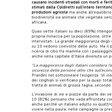
causano incidenti stradali con morti e feriti
stimati dalla Coldiretti sull’intero territo
produzioni agricole
ma anche all’equilibrio 
biodiversità sia animale che vegetale senza
africana.
Quasi sette italiani su dieci (69%) riteng
propria minaccia per la popolazione, oltre
intervistati. La grande maggioranza degli in
su 10 vedono coinvolte delle auto. Ma il p
ricerca di cibo fra mamme con i passeggin
anche nella capitale d’Italia divenuta un p
“La maggioranza degli italiani considera l
sicurezza delle persone oltre che sull’econ
Prandini nel sottolineare l’esigenza
“di in
dei cinghiali si verificano per la quasi tot
tratta di animali di grossa taglia, secondo
L’invasione di vie e piazze da parte dei se
10 (81%) pensano che vada affrontata con 
anche perché un italiano adulto su quattro 
vivere nella paura, nelle campagne la prese