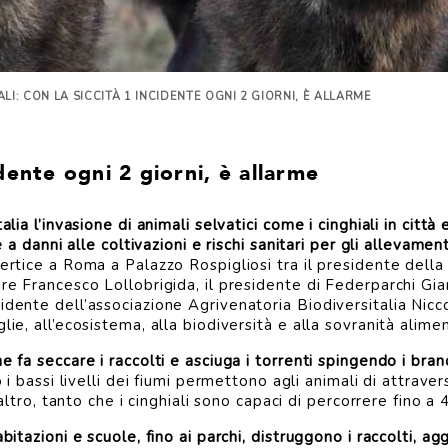
ALI: CON LA SICCITÀ 1 INCIDENTE OGNI 2 GIORNI, È ALLARME
idente ogni 2 giorni, è allarme
talia l’invasione di animali selvatici come i cinghiali in cit
e a danni alle coltivazioni e rischi sanitari per gli allevament
ertice a Roma a Palazzo Rospigliosi tra il presidente della C
are Francesco Lollobrigida, il presidente di Federparchi Gi
idente dell’associazione Agrivenatoria Biodiversitalia Nicc
lie, all’ecosistema, alla biodiversità e alla sovranità alime
e fa seccare i raccolti e asciuga i torrenti spingendo i bran
 i bassi livelli dei fiumi permettono agli animali di attrave
’altro, tanto che i cinghiali sono capaci di percorrere fino a 
bitazioni e scuole, fino ai parchi, distruggono i raccolti, ag