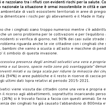
 e razzolano tra i rifiuti con evidenti rischi per la salute. Co
rio nazionale la situazione è ormai insostenibile in città e c
ambientale di vasti ecosistemi territoriali in aree di pregio
 dimenticare i rischi per gli allevamenti e il Made in Italy
ono che i cinghiali siano troppo numerosi mentre c’è addirit
 che un serio problema per le coltivazioni e per l’equilibr
cidenti si verifica di giorno, nel 90% dei casi sulle strade s
roblema riguarda anche le vie cittadine con i cinghiali che
i, bambini che vanno a scuola o all’asilo e macchine di pen
o’ il simbolo di questa invasione.
’eccessiva presenza degli animali selvatici una vera e propr
omia e sul lavoro, specie nelle zone più svantaggiate”
denunc
terventi mirati e su larga scala per ridurre la minaccia dei cin
alità (94%) in aree pubbliche e il resto in riserve di caccia 
 gli ultimi dati Ispra relativi al periodo 2015-2021.
lvatici viene vissuta dai cittadini come una vera e propria 
il ricorso agli abbattimenti, soprattutto incaricando perso
(26%) si è trovato faccia a faccia con questi animali. Se ne
nza dei cinghiali ha già causato l’abbandono di 800mila etta