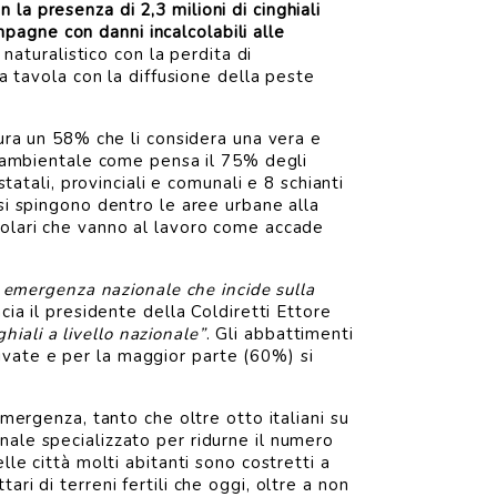
n la presenza di 2,3 milioni di cinghiali
ampagne con danni incalcolabili alle
 naturalistico con la perdita di
 a tavola con la diffusione della peste
tura un 58% che li considera una vera e
io ambientale come pensa il 75% degli
tatali, provinciali e comunali e 8 schianti
 si spingono dentro le aree urbane alla
dolari che vanno al lavoro come accade
ia emergenza nazionale che incide sulla
ia il presidente della Coldiretti Ettore
ghiali a livello nazionale”
. Gli abbattimenti
private e per la maggior parte (60%) si
emergenza, tanto che oltre otto italiani su
nale specializzato per ridurne il numero
lle città molti abitanti sono costretti a
ri di terreni fertili che oggi, oltre a non