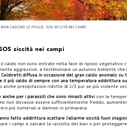
: NON CADONO LE FOGLIE, SOS SICCITÀ NEI CAMPI
SOS siccità nei campi
il caldo non sono entrate nella fase di riposo vegetativo ca
ente aggressive, a testimoniare un autunno bollente che h
 Coldiretti diffusa in occasione del gran caldo anomalo su t
ome il più caldo di sempre con una temperatura addirittura s
o anche precipitazioni ridotte di 1/3 pur se più violente se
e anche per i parassiti che sono rimasti attivi
con le tempera
erno non dovesse essere sufficientemente freddo, aumenter
ero più numerosi e dannosi in primavera.
nno fatto addirittura scattare l’allarme siccità fuori stag
igare i campi e salvare la raccolta del kiwi o per proteggere