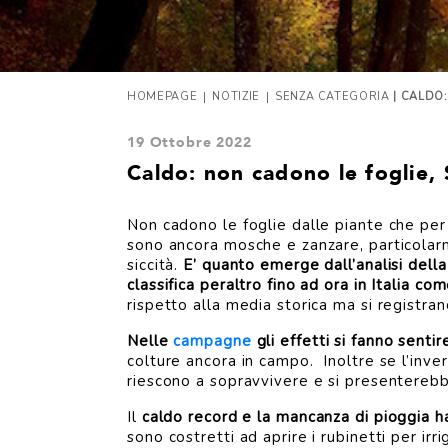
|
|
HOMEPAGE
NOTIZIE
SENZA CATEGORIA
| CALDO
19 Ottobre 2022
Caldo: non cadono le foglie, 
Non cadono le foglie dalle piante che per 
sono ancora mosche e zanzare, particolarm
siccità.
E’ quanto emerge dall’analisi della
classifica peraltro fino ad ora in Italia c
rispetto alla media storica ma si registran
Nelle
campagne
gli effetti si fanno sentir
colture ancora in campo. Inoltre se l’inv
riescono a sopravvivere e si presenterebb
Il
caldo record e la mancanza di pioggia ha
sono costretti ad aprire i rubinetti per irr