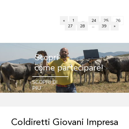
«
1
…
24
25
26
27
28
…
39
»
Scopri
come partecipare!
SCOPRI DI
PIU`
Coldiretti Giovani Impresa