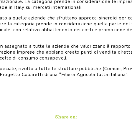
rnazionale. La categoria prende in considerazione le imprese i
e in Italy sui mercati internazionali.
to a quelle aziende che sfruttano approcci sinergici per co
icolare la categoria prende in considerazione quella parte de
nale, con relativo abbattimento dei costi e promozione dell
en
assegnato a tutte le aziende che valorizzano il rapporto 
erazione imprese che abbiano creato punti di vendita dirett
celte di consumo consapevoli.
peciale, rivolto a tutte le strutture pubbliche (Comuni, Pr
rogetto Coldiretti di una “Filiera Agricola tutta italiana”.
Share on: