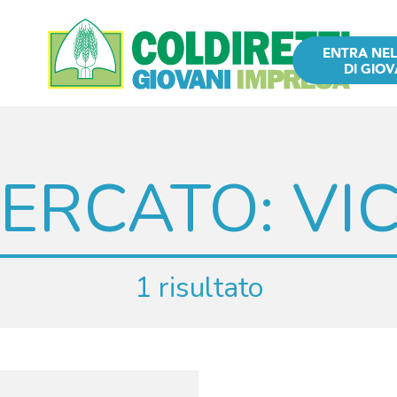
ENTRA NE
DI GIOV
CERCATO:
VI
1 risultato