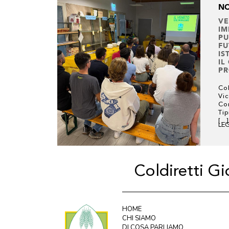
NO
VE
IM
PU
FU
IS
IL
PR
Col
Vic
Com
Ti
[...]
LE
Coldiretti G
HOME
CHI SIAMO
DI COSA PARLIAMO