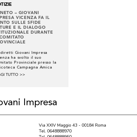
TIZIE
NETO – GIOVANI
PRESA VICENZA FA IL
NTO SULLE SFIDE
TURE E IL DIALOGO
TITUZIONALE DURANTE
 COMITATO
OVINCIALE
diretti Giovani Impresa
enza ha svolto il suo
itato Provinciale presso la
picoteca Campagna Amica
GGI TUTTO >>
iovani Impresa
Via XXIV Maggio 43 - 00184 Roma
Tel. 0648888970
Tel. 0648888950