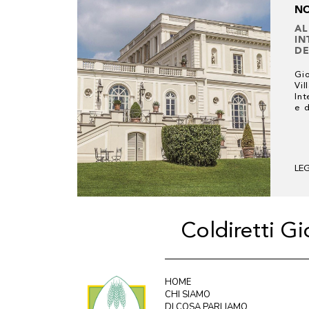
NO
AL
IN
DE
Gi
Vil
Int
e d
LE
Coldiretti G
HOME
CHI SIAMO
DI COSA PARLIAMO