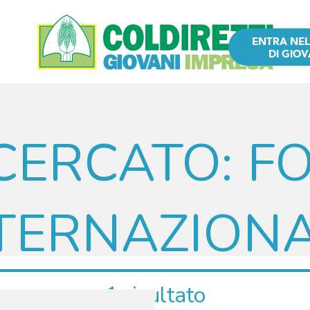
ENTRA NE
DI GIOV
CERCATO:
F
TERNAZION
1 risultato