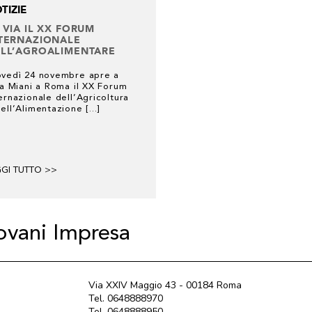
TIZIE
 VIA IL XX FORUM
TERNAZIONALE
LL’AGROALIMENTARE
ovedì 24 novembre apre a
la Miani a Roma il XX Forum
ernazionale dell’Agricoltura
ell’Alimentazione [...]
GGI TUTTO >>
iovani Impresa
Via XXIV Maggio 43 - 00184 Roma
Tel. 0648888970
Tel. 0648888950