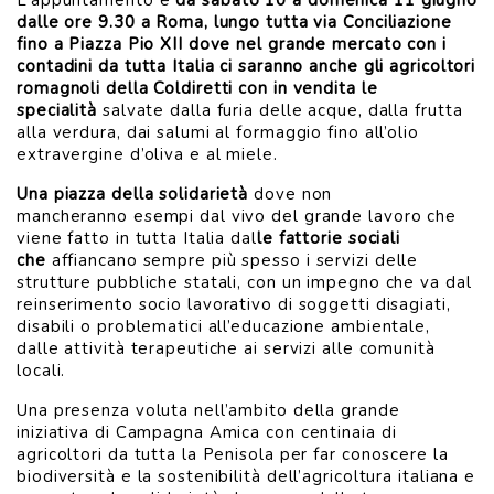
L’appuntamento è
da sabato 10 a domenica 11 giugno
dalle ore 9.30 a Roma, lungo tutta via Conciliazione
fino a Piazza Pio XII dove nel grande mercato con i
contadini da tutta Italia ci saranno anche gli agricoltori
romagnoli della Coldiretti con in vendita le
specialità
salvate dalla furia delle acque, dalla frutta
alla verdura, dai salumi al formaggio fino all’olio
extravergine d’oliva e al miele.
Una piazza della solidarietà
dove non
mancheranno esempi dal vivo del grande lavoro che
viene fatto in tutta Italia dal
le fattorie sociali
che
affiancano sempre più spesso i servizi delle
strutture pubbliche statali, con un impegno che va dal
reinserimento socio lavorativo di soggetti disagiati,
disabili o problematici all’educazione ambientale,
dalle attività terapeutiche ai servizi alle comunità
locali.
Una presenza voluta nell’ambito della grande
iniziativa di Campagna Amica con centinaia di
agricoltori da tutta la Penisola per far conoscere la
biodiversità e la sostenibilità dell’agricoltura italiana e