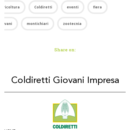
Agricoltura
Coldiretti
eventi
fiera
giovani
montichiari
zootecnia
Share on:
Coldiretti Giovani Impresa