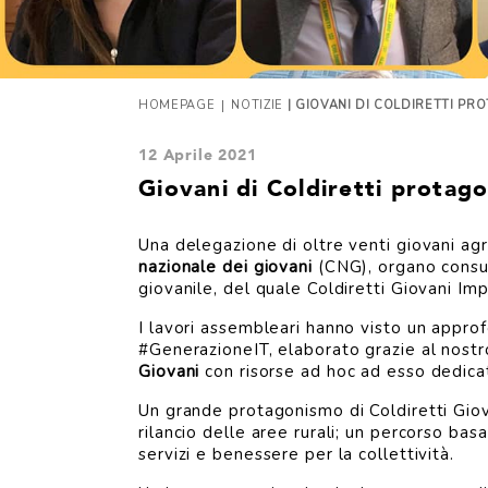
|
HOMEPAGE
NOTIZIE
| GIOVANI DI COLDIRETTI PR
12 Aprile 2021
Giovani di Coldiretti protago
Una delegazione di oltre venti giovani agric
nazionale dei giovani
(CNG), organo consult
giovanile, del quale Coldiretti Giovani I
I lavori assembleari hanno visto un appr
#GenerazioneIT, elaborato grazie al nostro
Giovani
con risorse ad hoc ad esso dedica
Un grande protagonismo di Coldiretti Giov
rilancio delle aree rurali; un percorso basa
servizi e benessere per la collettività.