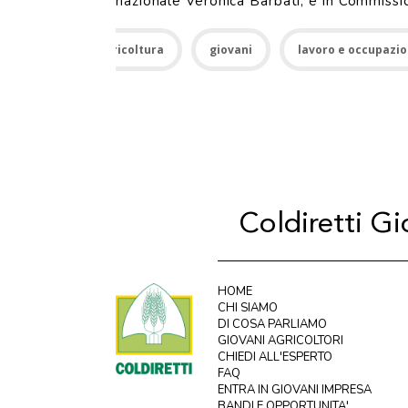
nazionale Veronica Barbati, e in Commissi
Agricoltura
giovani
lavoro e occupazi
Coldiretti G
HOME
CHI SIAMO
DI COSA PARLIAMO
GIOVANI AGRICOLTORI
CHIEDI ALL'ESPERTO
FAQ
ENTRA IN GIOVANI IMPRESA
BANDI E OPPORTUNITA'