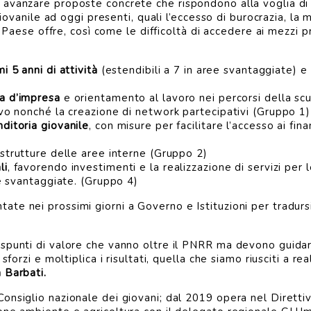
avanzare proposte concrete che rispondono alla voglia di 
 giovanile ad oggi presenti, quali l’eccesso di burocrazia, 
ro Paese offre, così come le difficoltà di accedere ai mezzi p
i 5 anni di attività
(estendibili a 7 in aree svantaggiate) e
ra d’impresa
e orientamento al lavoro nei percorsi della scu
ivo nonché la creazione di network partecipativi (Gruppo 1)
ditoria giovanile
, con misure per facilitare l’accesso ai fi
astrutture delle aree interne (Gruppo 2)
li
, favorendo investimenti e la realizzazione di servizi per 
ie svantaggiate. (Gruppo 4)
te nei prossimi giorni a Governo e Istituzioni per tradurs
spunti di valore che vanno oltre il PNRR ma devono guidare
sforzi e moltiplica i risultati, quella che siamo riusciti a r
 Barbati.
onsiglio nazionale dei giovani; dal 2019 opera nel Diretti