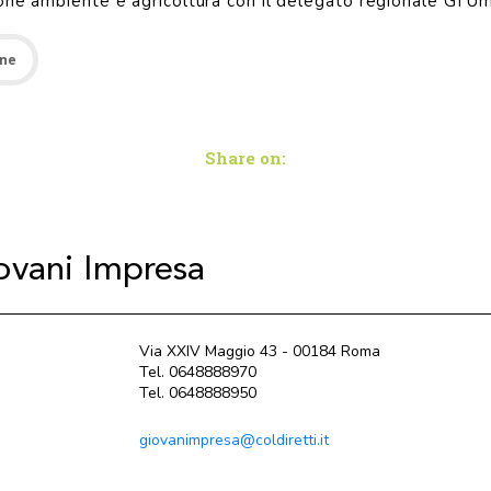
one ambiente e agricoltura con il delegato regionale GI Um
one
Share on:
iovani Impresa
Via XXIV Maggio 43 - 00184 Roma
Tel. 0648888970
Tel. 0648888950
giovanimpresa@coldiretti.it