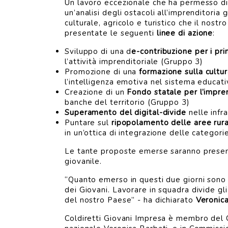
Un lavoro eccezionale che ha permesso di 
un’analisi degli ostacoli all’imprenditoria
culturale, agricolo e turistico che il nost
presentate le seguenti
linee di azione
:
Sviluppo di una d
e-contribuzione per i prim
l’attività imprenditoriale (Gruppo 3)
Promozione di una
formazione sulla cultu
l’intelligenza emotiva nel sistema educat
Creazione di un
Fondo statale per l’impren
banche del territorio (Gruppo 3)
Superamento del digital-divide
nelle infr
Puntare sul
ripopolamento delle aree rura
in un’ottica di integrazione delle categor
Le tante proposte emerse saranno presenta
giovanile.
“Quanto emerso in questi due giorni sono 
dei Giovani. Lavorare in squadra divide gli 
del nostro Paese” - ha dichiarato
Veronica
Coldiretti Giovani Impresa è membro del C