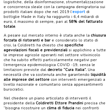
logistiche, della disinformazione, strumentalizzazione
e concorrenza sleale con la campagna denigratoria sui
prodotti italiani dopo che nel 2019 l’
export
di
bottiglie Made in Italy ha raggiunto i 6,4 miliardi di
euro, il massimo di sempre, pari al
58% del fatturato
totale
.
A pesare sul mercato interno è stata anche la
chiusura
forzata di ristoranti e bar
e considerato lo stato di
crisi, la Coldiretti ha chiesto che
specifiche
agevolazioni fiscali e previdenziali
si applichino a tutte
le imprese agricole operanti nel settore vitivinicolo
che ha subito effetti particolarmente negativi per
l’emergenza epidemiologica COVID -19, senza le
limitazioni previste dal
decreto “Cura Italia”.
Una
necessità che va sostenuta anche garantendo
liquidità
alle imprese del settore
con interventi emergenziali a
livello nazionale e comunitario senza appesantimenti
burocratici.
Nel chiedere un piano articolato di interventi il
presidente della
Coldiretti Ettore Prandini
precisa che
“bisogna ricostruire un
clima di fiducia
nei confronti