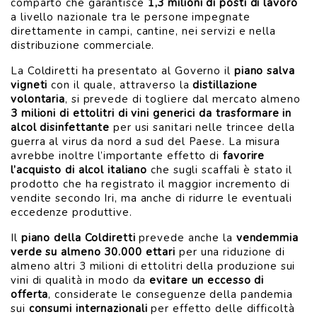
comparto che garantisce
1,3 milioni di posti di lavoro
a livello nazionale tra le persone impegnate
direttamente in campi, cantine, nei servizi e nella
distribuzione commerciale.
La Coldiretti ha presentato al Governo il
piano salva
vigneti
con il quale, attraverso la
distillazione
volontaria
, si prevede di togliere dal mercato almeno
3 milioni di ettolitri di vini generici da trasformare in
alcol disinfettante
per usi sanitari nelle trincee della
guerra al virus da nord a sud del Paese. La misura
avrebbe inoltre l’importante effetto di
favorire
l’acquisto di alcol italiano
che sugli scaffali è stato il
prodotto che ha registrato il maggior incremento di
vendite secondo Iri, ma anche di ridurre le eventuali
eccedenze produttive.
Il
piano della Coldiretti
prevede anche la
vendemmia
verde su almeno 30.000 ettari
per una riduzione di
almeno altri 3 milioni di ettolitri della produzione sui
vini di qualità in modo da
evitare un eccesso di
offerta
, considerate le conseguenze della pandemia
sui
consumi internazionali
per effetto delle difficoltà