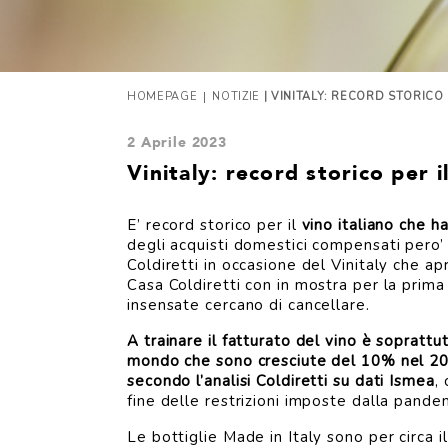
|
HOMEPAGE
NOTIZIE
| VINITALY: RECORD STORICO
2 Aprile 2023
Vinitaly: record storico per i
E’ record storico per il
vino italiano che h
degli acquisti domestici compensati pero’ d
Coldiretti in occasione del Vinitaly che ap
Casa Coldiretti con in mostra per la prima 
insensate cercano di cancellare.
A trainare il fatturato del vino è soprattut
mondo che sono cresciute del 10% nel 2022
secondo l’analisi Coldiretti su dati Ismea
,
fine delle restrizioni imposte dalla pande
Le bottiglie Made in Italy sono per circa 