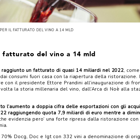
 PER IL FATTURATO DEL VINO A 14 MLD
l fatturato del vino a 14 mld
a raggiunto un fatturato di quasi 14 miliardi nel 2022
, come
ai consumi fuori casa con la riapertura della ristorazione. 
re con il presidente Ettore Prandini all’inaugurazione di fro
volta la storia millenaria del vino, dall’Arca di Noè alla sta
to l’aumento a doppia cifra delle esportazioni con gli acquist
 raggiungendo quota 7,9 miliardi di euro mentre a diminui
 che evidenzia pero’ una forte ripresa dalla ristorazione co
mia.
il 70% Docg, Doc e Igt con 332 vini a denominazione di origi