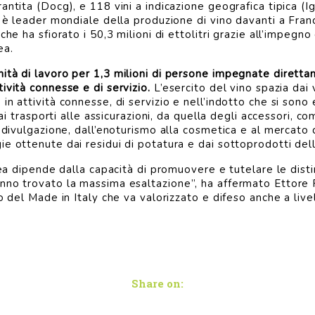
ntita (Docg), e 118 vini a indicazione geografica tipica (Igt)
 è leader mondiale della produzione di vino davanti a Franc
che ha sfiorato i 50,3 milioni di ettolitri grazie all’impegn
ea.
ità di lavoro per 1,3 milioni di persone impegnate diretta
ività connesse e di servizio.
L’esercito del vino spazia dai v
n attività connesse, di servizio e nell’indotto che si sono 
dai trasporti alle assicurazioni, da quella degli accessori, c
 divulgazione, dall’enoturismo alla cosmetica e al mercato d
 ottenute dai residui di potatura e dai sottoprodotti della 
pea dipende dalla capacità di promuovere e tutelare le distin
nno trovato la massima esaltazione”, ha affermato Ettore Pr
o del Made in Italy che va valorizzato e difeso anche a livel
Share on: