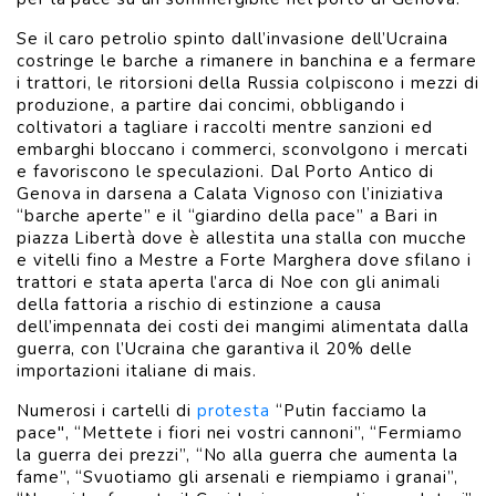
Se il caro petrolio spinto dall’invasione dell’Ucraina
costringe le barche a rimanere in banchina e a fermare
i trattori, le ritorsioni della Russia colpiscono i mezzi di
produzione, a partire dai concimi, obbligando i
coltivatori a tagliare i raccolti mentre sanzioni ed
embarghi bloccano i commerci, sconvolgono i mercati
e favoriscono le speculazioni. Dal Porto Antico di
Genova in darsena a Calata Vignoso con l’iniziativa
“barche aperte” e il “giardino della pace” a Bari in
piazza Libertà dove è allestita una stalla con mucche
e vitelli fino a Mestre a Forte Marghera dove sfilano i
trattori e stata aperta l’arca di Noe con gli animali
della fattoria a rischio di estinzione a causa
dell’impennata dei costi dei mangimi alimentata dalla
guerra, con l’Ucraina che garantiva il 20% delle
importazioni italiane di mais.
Numerosi i cartelli di
protesta
“Putin facciamo la
pace", “Mettete i fiori nei vostri cannoni”, “Fermiamo
la guerra dei prezzi”, “No alla guerra che aumenta la
fame”, “Svuotiamo gli arsenali e riempiamo i granai”,