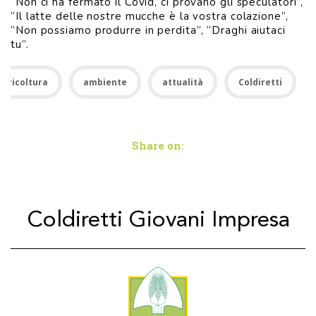
“Non ci ha fermato il Covid, ci provano gli speculatori”,
“Il latte delle nostre mucche è la vostra colazione”,
“Non possiamo produrre in perdita”, “Draghi aiutaci
tu”.
Agricoltura
ambiente
attualità
Coldiretti
Share on:
Coldiretti Giovani Impresa