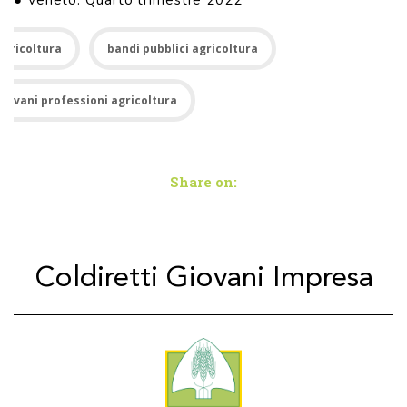
● Veneto: Quarto trimestre 2022
Agricoltura
bandi pubblici agricoltura
giovani professioni agricoltura
Share on:
Coldiretti Giovani Impresa