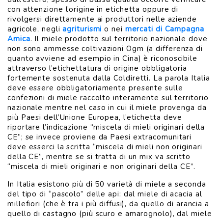
con attenzione l’origine in etichetta oppure di
rivolgersi direttamente ai produttori nelle aziende
agricole, negli
agriturismi
o nei
mercati di Campagna
Amica
. Il miele prodotto sul territorio nazionale dove
non sono ammesse coltivazioni Ogm (a differenza di
quanto avviene ad esempio in Cina) è riconoscibile
attraverso l’etichettatura di origine obbligatoria
fortemente sostenuta dalla Coldiretti. La parola Italia
deve essere obbligatoriamente presente sulle
confezioni di miele raccolto interamente sul territorio
nazionale mentre nel caso in cui il miele provenga da
più Paesi dell’Unione Europea, l’etichetta deve
riportare l’indicazione “miscela di mieli originari della
CE”; se invece proviene da Paesi extracomunitari
deve esserci la scritta “miscela di mieli non originari
della CE”, mentre se si tratta di un mix va scritto
“miscela di mieli originari e non originari della CE”.
In Italia esistono più di 50 varietà di miele a seconda
del tipo di “pascolo” delle api: dal miele di acacia al
millefiori (che è tra i più diffusi), da quello di arancia a
quello di castagno (più scuro e amarognolo), dal miele