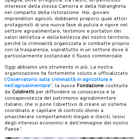
Spagna, dove si registra, tra l’altro, un pernicioso
interesse della stessa Camorra e della Ndrangheta
nel comparto della ristorazione. Noi, giovani
imprenditori agricoli, dobbiamo proporci quali attori
protagonisti di una nuova fase di pulizia e rigore nel
settore agroalimentare, testimoni e portatori dei
valori dell’etica e della bellezza del nostro territorio,
perché la criminalità organizzata si combatte proprio
con la trasparenza, soprattutto in un settore dove è
particolarmente sostanziale il flusso commerciale.
Oggi abbiamo uno strumento in più. La nostra
organizzazione ha fortemente voluto e ufficializzato
l’
Osservatorio sulla criminalità
in agricoltura e
nell’agroalimentare
”, la nuova
Fondazione
costituita
da
Coldiretti
per diffondere la conoscenza e la
consapevolezza del patrimonio agroalimentare
italiano, che si pone l’obiettivo di creare un sistema
coordinato e capillare di controlli idonei a
smascherare comportamenti illegali e illeciti, lesivi
degli interessi economici e dell’immagine del nostro
Paese”.