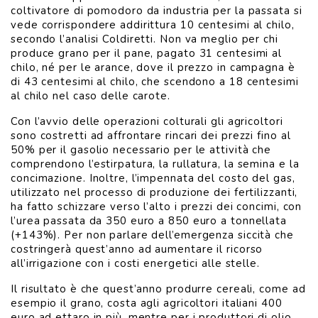
coltivatore di pomodoro da industria per la passata si
vede corrispondere addirittura 10 centesimi al chilo,
secondo l’analisi Coldiretti. Non va meglio per chi
produce grano per il pane, pagato 31 centesimi al
chilo, né per le arance, dove il prezzo in campagna è
di 43 centesimi al chilo, che scendono a 18 centesimi
al chilo nel caso delle carote.
Con l’avvio delle operazioni colturali gli agricoltori
sono costretti ad affrontare rincari dei prezzi fino al
50% per il gasolio necessario per le attività che
comprendono l’estirpatura, la rullatura, la semina e la
concimazione. Inoltre, l’impennata del costo del gas,
utilizzato nel processo di produzione dei fertilizzanti,
ha fatto schizzare verso l’alto i prezzi dei concimi, con
l’urea passata da 350 euro a 850 euro a tonnellata
(+143%). Per non parlare dell’emergenza siccità che
costringerà quest’anno ad aumentare il ricorso
all’irrigazione con i costi energetici alle stelle.
Il risultato è che quest’anno produrre cereali, come ad
esempio il grano, costa agli agricoltori italiani 400
euro ad ettaro in più, mentre per i produttori di olio