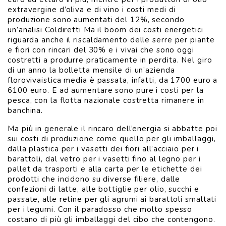
extravergine d’oliva e di vino i costi medi di
produzione sono aumentati del 12%, secondo
un’analisi Coldiretti Ma il boom dei costi energetici
riguarda anche il riscaldamento delle serre per piante
e fiori con rincari del 30% e i vivai che sono oggi
costretti a produrre praticamente in perdita. Nel giro
di un anno la bolletta mensile di un’azienda
florovivaistica media è passata, infatti, da 1700 euro a
6100 euro. E ad aumentare sono pure i costi per la
pesca, con la flotta nazionale costretta rimanere in
banchina.
Ma più in generale il rincaro dell’energia si abbatte poi
sui costi di produzione come quello per gli imballaggi,
dalla plastica per i vasetti dei fiori all’acciaio per i
barattoli, dal vetro per i vasetti fino al legno per i
pallet da trasporti e alla carta per le etichette dei
prodotti che incidono su diverse filiere, dalle
confezioni di latte, alle bottiglie per olio, succhi e
passate, alle retine per gli agrumi ai barattoli smaltati
per i legumi. Con il paradosso che molto spesso
costano di più gli imballaggi del cibo che contengono.