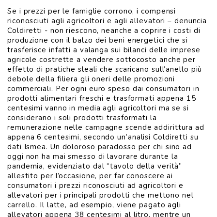
Se i prezzi per le famiglie corrono, i compensi
riconosciuti agli agricoltori e agli allevatori – denuncia
Coldiretti - non riescono, neanche a coprire i costi di
produzione con il balzo dei beni energetici che si
trasferisce infatti a valanga sui bilanci delle imprese
agricole costrette a vendere sottocosto anche per
effetto di pratiche sleali che scaricano sull’anello più
debole della filiera gli oneri delle promozioni
commerciali. Per ogni euro speso dai consumatori in
prodotti alimentari freschi e trasformati appena 15
centesimi vanno in media agli agricoltori ma se si
considerano i soli prodotti trasformati la
remunerazione nelle campagne scende addirittura ad
appena 6 centesimi, secondo un’analisi Coldiretti su
dati Ismea. Un doloroso paradosso per chi sino ad
oggi non ha mai smesso di lavorare durante la
pandemia, evidenziato dal “tavolo della verità”
allestito per l’occasione, per far conoscere ai
consumatori i prezzi riconosciuti ad agricoltori e
allevatori per i principali prodotti che mettono nel
carrello. Il latte, ad esempio, viene pagato agli
allevatori appena 38 centesimi al litro, mentre un