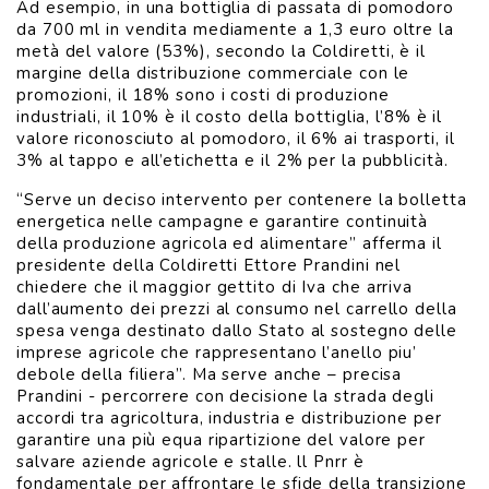
Ad esempio, in una bottiglia di passata di pomodoro
da 700 ml in vendita mediamente a 1,3 euro oltre la
metà del valore (53%), secondo la Coldiretti, è il
margine della distribuzione commerciale con le
promozioni, il 18% sono i costi di produzione
industriali, il 10% è il costo della bottiglia, l’8% è il
valore riconosciuto al pomodoro, il 6% ai trasporti, il
3% al tappo e all’etichetta e il 2% per la pubblicità.
“Serve un deciso intervento per contenere la bolletta
energetica nelle campagne e garantire continuità
della produzione agricola ed alimentare” afferma il
presidente della Coldiretti Ettore Prandini nel
chiedere che il maggior gettito di Iva che arriva
dall’aumento dei prezzi al consumo nel carrello della
spesa venga destinato dallo Stato al sostegno delle
imprese agricole che rappresentano l’anello piu’
debole della filiera”. Ma serve anche – precisa
Prandini - percorrere con decisione la strada degli
accordi tra agricoltura, industria e distribuzione per
garantire una più equa ripartizione del valore per
salvare aziende agricole e stalle. ll Pnrr è
fondamentale per affrontare le sfide della transizione