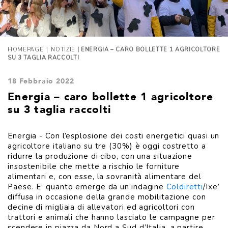
|
HOMEPAGE
NOTIZIE
| ENERGIA – CARO BOLLETTE 1 AGRICOLTORE
SU 3 TAGLIA RACCOLTI
18 Febbraio 2022
Energia – caro bollette 1 agricoltore
su 3 taglia raccolti
Energia - Con l’esplosione dei costi energetici quasi un
agricoltore italiano su tre (30%) è oggi costretto a
ridurre la produzione di cibo, con una situazione
insostenibile che mette a rischio le forniture
alimentari e, con esse, la sovranità alimentare del
Paese. E’ quanto emerge da un’indagine
Coldiretti
/Ixe’
diffusa in occasione della grande mobilitazione con
decine di migliaia di allevatori ed agricoltori con
trattori e animali che hanno lasciato le campagne per
scendere in piazza da Nord a Sud d’Italia, a partire