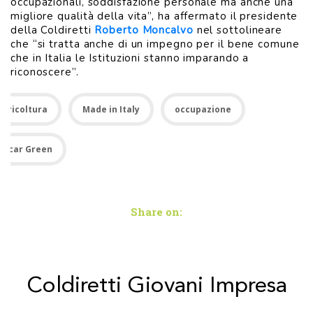
occupazionali, soddisfazione personale ma anche una
migliore qualità della vita”, ha affermato il presidente
della Coldiretti
Roberto Moncalvo
nel sottolineare
che “si tratta anche di un impegno per il bene comune
che in Italia le Istituzioni stanno imparando a
riconoscere”.
Agricoltura
Made in Italy
occupazione
Oscar Green
Share on:
Coldiretti Giovani Impresa