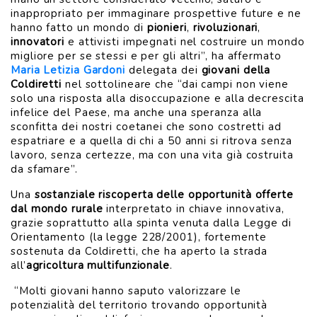
inappropriato per immaginare prospettive future e ne
hanno fatto un mondo di
pionieri
,
rivoluzionari
,
innovatori
e attivisti impegnati nel costruire un mondo
migliore per se stessi e per gli altri”, ha affermato
Maria Letizia Gardoni
delegata dei
giovani della
Coldiretti
nel sottolineare che “dai campi non viene
solo una risposta alla disoccupazione e alla decrescita
infelice del Paese, ma anche una speranza alla
sconfitta dei nostri coetanei che sono costretti ad
espatriare e a quella di chi a 50 anni si ritrova senza
lavoro, senza certezze, ma con una vita già costruita
da sfamare”.
Una
sostanziale riscoperta delle opportunità offerte
dal mondo rurale
interpretato in chiave innovativa,
grazie soprattutto alla spinta venuta dalla Legge di
Orientamento (la legge 228/2001), fortemente
sostenuta da Coldiretti, che ha aperto la strada
all’
agricoltura multifunzionale
.
“Molti giovani hanno saputo valorizzare le
potenzialità del territorio trovando opportunità