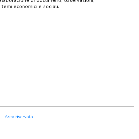
’elaborazione di documenti, osservazioni,
 temi economici e sociali.
Area riservata