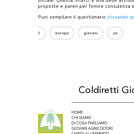
sociale. Questa, infatti, è una delle attri
proposte e pareri per fornire consulenza e
Puoi compilare il questionario
cliccando q
cnel
europa
giovani
ue
Coldiretti G
HOME
CHI SIAMO
DI COSA PARLIAMO
GIOVANI AGRICOLTORI