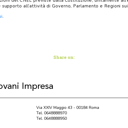
buzioni del CNEL previste dalla Costituzione, unitamente all
 supporto all’attività di Governo, Parlamento e Regioni sui
ui
.
Share on:
iovani Impresa
Via XXIV Maggio 43 - 00184 Roma
Tel. 0648888970
Tel. 0648888950