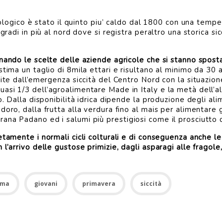
atologico è stato il quinto piu’ caldo dal 1800 con una temp
gradi in più al nord dove si registra peraltro una storica sicc
onando le scelte delle aziende agricole che si stanno spos
stima un taglio di 8mila ettari e risultano al minimo da 30 
pite dall’emergenza siccità del Centro Nord con la situazion
asi 1/3 dell’agroalimentare Made in Italy e la metà dell’
o. Dalla disponibilità idrica dipende la produzione degli al
oro, dalla frutta alla verdura fino al mais per alimentare g
na Padano ed i salumi più prestigiosi come il prosciutto di
tamente i normali cicli colturali e di conseguenza anche le 
’arrivo delle gustose primizie, dagli asparagi alle fragole, d
ima
giovani
primavera
siccità