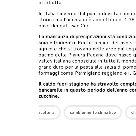
ortofrutta.
In Italia l’inverno dal punto di vista clim
storica ma l’anomalia è addirittura di 1,38 
base dei dati Isac Cnr.
La mancanza di precipitazioni sta condizi
soia e frumento.
Per le semine del riso si 
agricole che si trovano nelle aree più col
bacino della Pianura Padana dove nasce qu
valley italiana conosciuta in tutto il mond
grano duro per la pasta alla salsa di pomod
formaggi come Parmigiano reggiano e il Gra
Il caldo fuori stagione ha stravolto comple
bancarelle in questo periodo dell’anno con l
zucchine.
Agricoltura
cambiamento climatico
cl