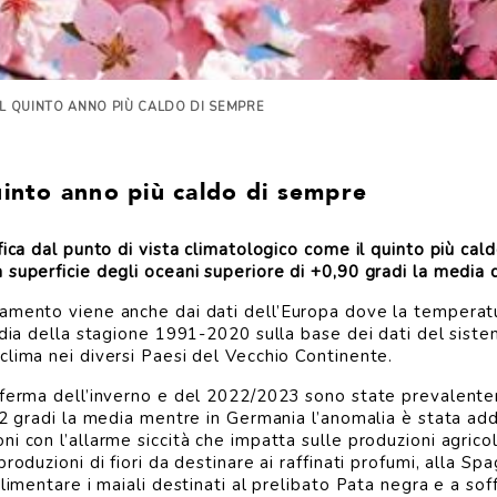
IL QUINTO ANNO PIÙ CALDO DI SEMPRE
uinto anno più caldo di sempre
ica dal punto di vista climatologico come il quinto più cald
 superficie degli oceani superiore di +0,90 gradi la media
amento viene anche dai dati dell’Europa dove la temperatu
media della stagione 1991-2020 sulla base dei dati del si
clima nei diversi Paesi del Vecchio Continente.
aferma dell’inverno e del 2022/2023 sono state prevalente
,2 gradi la media mentre in Germania l’anomalia è stata addi
i con l’allarme siccità che impatta sulle produzioni agrico
roduzioni di fiori da destinare ai raffinati profumi, alla S
limentare i maiali destinati al prelibato Pata negra e a sof