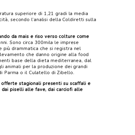
eratura superiore di 1,21 gradi la media
ità, secondo l’analisi della Coldiretti sulla
tando da mais e riso verso colture come
anni. Sono circa 300mila le imprese
e più drammatica che si registra nel
allevamento che danno origine alla food
imenti base della dieta mediterranea, dal
li animali per la produzione dei grandi
 Parma o il Culatello di Zibello.
offerte stagionali presenti su scaffali e
ai piselli alle fave, dai carciofi alle