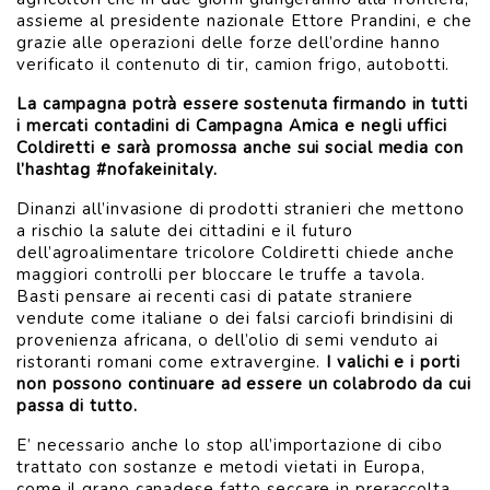
assieme al presidente nazionale Ettore Prandini, e che
grazie alle operazioni delle forze dell’ordine hanno
verificato il contenuto di tir, camion frigo, autobotti.
La campagna potrà essere sostenuta firmando in tutti
i mercati contadini di Campagna Amica e negli uffici
Coldiretti e sarà promossa anche sui social media con
l’hashtag #nofakeinitaly.
Dinanzi all’invasione di prodotti stranieri che mettono
a rischio la salute dei cittadini e il futuro
dell’agroalimentare tricolore Coldiretti chiede anche
maggiori controlli per bloccare le truffe a tavola.
Basti pensare ai recenti casi di patate straniere
vendute come italiane o dei falsi carciofi brindisini di
provenienza africana, o dell’olio di semi venduto ai
ristoranti romani come extravergine.
I valichi e i porti
non possono continuare ad essere un colabrodo da cui
passa di tutto.
E’ necessario anche lo stop all’importazione di cibo
trattato con sostanze e metodi vietati in Europa,
come il grano canadese fatto seccare in preraccolta