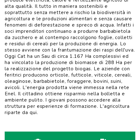
produce elettricità, calore e fertilizzante agricolo di
alta qualità. Il tutto in maniera sostenibili e
soprattutto senza mettere a rischio la biodiversità in
agricoltura e le produzioni alimentari e senza causare
fenomeni di deforestazione e spreco di acqua. Infatti i
soci imprenditori continuano a produrre barbabietola
VISUALIZZA
da zucchero e al contempo raccolgono foglie, colletti
e residui di cereali per la produzione di energia. Lo
stesso avviene con la frantumazione dei raspi dell'uva.
Oggi Cat ha un Sau di circa 1.167 Ha complessivi ed
ha vincolato la produzione di biomasse di 288 Ha per
la realizzazione del progetto biogas. Le aziende con
feritrici producono orticole, futticole, viticole, cereali,
oleaginose, barbabietole, foraggere, bovini, suini,
avicoli. L'energia prodotta viene immessa nella rete
Enel. Il cittadino ottiene risparmio nella bolletta e
ambiente pulito. I giovani possono accedere alla
struttura per esperienze di formazione. L'agricoltura
riparte da qui.