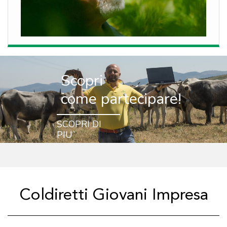
Scopri
come partecipare!
SCOPRI DI
PIU`
Coldiretti Giovani Impresa