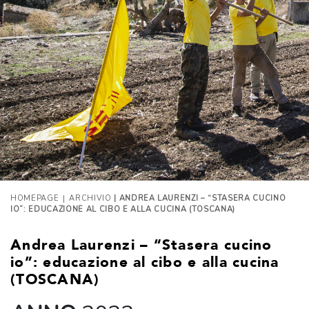
|
HOMEPAGE
ARCHIVIO
| ANDREA LAURENZI – “STASERA CUCINO
IO”: EDUCAZIONE AL CIBO E ALLA CUCINA (TOSCANA)
Andrea Laurenzi – “Stasera cucino
io”: educazione al cibo e alla cucina
(TOSCANA)