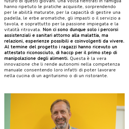
futuro di questi giovani. Una volta rientrati in famiglia
hanno ripetuto le pratiche acquisite, sorprendendo
per le abilità maturate, per la capacità di gestire una
padella, le erbe aromatiche, gli impasti o il servizio a
tavola, e soprattutto per la passione impiegata e la
vitalità ritrovata.
Non ci sono dunque solo i percorsi
assistenziali e sanitari attorno alla malattia, ma
VISUALIZZA
relazioni, esperienze possibili e coinvolgenti da vivere.
Al termine del progetto i ragazzi hanno ricevuto un
attestato riconosciuto, di haccp per il primo step di
manipolazione degli alimenti.
Questa è la vera
innovazione che li rende autonomi nella competenza
manuale consentendo loro infatti di poter lavorare
nella cucina di un agriturismo o di un ristorante.
VISUALIZZA