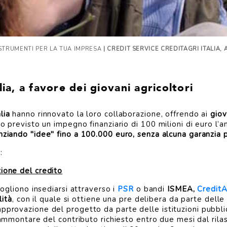
STRUMENTI PER LA TUA IMPRESA
| CREDIT SERVICE CREDITAGRI ITALIA,
ia, a favore dei giovani agricoltori
lia
hanno rinnovato la loro collaborazione, offrendo ai
giov
o previsto un impegno finanziario di 100 milioni di euro l’an
nziando "idee" fino a 100.000 euro, senza alcuna garanzia p
:
zione del credito
 vogliono insediarsi attraverso i
PSR
o bandi
ISMEA,
CreditAg
lità
, con il quale si ottiene una pre delibera da parte dell
approvazione del progetto da parte delle istituzioni pubbli
o ammontare del contributo richiesto entro due mesi dal rilasc