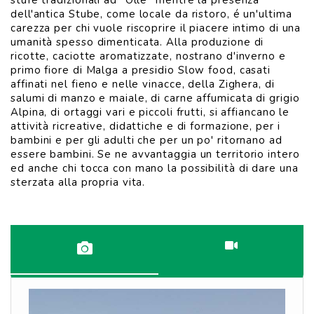
stufe tradizionali ad "Olle" mentre la presenza
dell'antica Stube, come locale da ristoro, é un'ultima
carezza per chi vuole riscoprire il piacere intimo di una
umanità spesso dimenticata. Alla produzione di
ricotte, caciotte aromatizzate, nostrano d'inverno e
primo fiore di Malga a presidio Slow food, casati
affinati nel fieno e nelle vinacce, della Zighera, di
salumi di manzo e maiale, di carne affumicata di grigio
Alpina, di ortaggi vari e piccoli frutti, si affiancano le
attività ricreative, didattiche e di formazione, per i
bambini e per gli adulti che per un po' ritornano ad
VISUALIZZA
essere bambini. Se ne avvantaggia un territorio intero
ed anche chi tocca con mano la possibilità di dare una
sterzata alla propria vita.