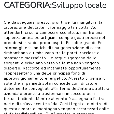
CATEGORIA:
Sviluppo locale
C'é da svegliarsi presto, pronti per la mungitura, la
lavorazione del latte, il formaggio la ricotta. Ad
attenderti ci sono camosci e scoiattoli, mentre una
sapienza antica ed artigiana compie gesti precisi nel
prendersi cura dei propri ospiti. Piccoli e grandi. Ed
intorno gli echi antichi di una generazione di casari
rimbombano e rimbalzano tra le pareti rocciose di
montagne mozzafiato. Le acque sgorgano dalle
sorgenti e scivolano verso valle ma non vengono
disperse. Raccolte ed incanalate opportunamente
rappresentano una delle principali fonti di
approvvigionamento energetico. Al resto ci pensa il
sole che ai pannelli solari concede coni di calore
dolcemente convogliati all'interno dell'intera struttura
aziendale pronte a trasformarsi in coccole per i
fortunati clienti. Mentre al vento é assegnata l'altra
parte di un'avvincente sfida. Così i legni e le pietre di
questa dimora di montagna vengono accarezzati dalle