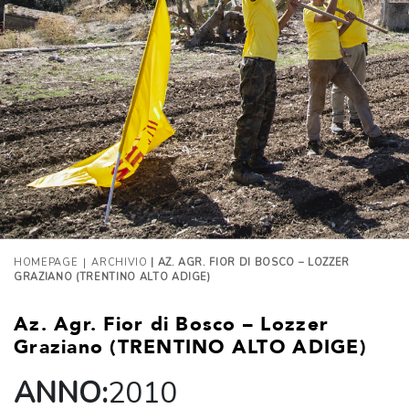
|
HOMEPAGE
ARCHIVIO
| AZ. AGR. FIOR DI BOSCO – LOZZER
GRAZIANO (TRENTINO ALTO ADIGE)
Az. Agr. Fior di Bosco – Lozzer
Graziano (TRENTINO ALTO ADIGE)
ANNO:
2010