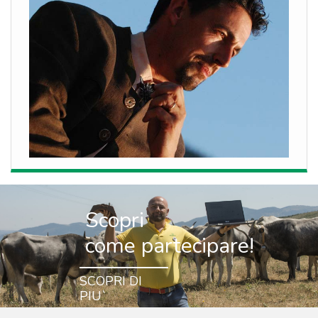
Scopri
come partecipare!
SCOPRI DI
PIU`